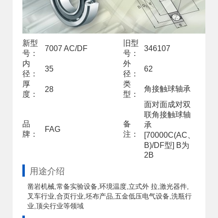
新型
旧型
7007 AC/DF
346107
号：
号：
内
外
35
62
径：
径：
厚
类
角接触球轴承
28
度：
型：
面对面成对双
联角接触球轴
品
备
承
FAG
牌：
注：
[70000C(AC、
B)/DF型] B为
2B
用途介绍
凿岩机械,常备实验设备,环境温度,立式外 拉,激光器件,
叉车行业,合页行业,坯布产品,五金低压电气设备,洗瓶行
业,顶尖行业等领域