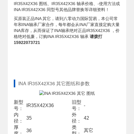
IR35X42X36 图纸、IR35X42X36 轴承价格、-使用方法或
INA IR35X42X36 同型号其他品牌替换等详细资料！
买原装正品INA 其它，请到八零动力国际贸易，本公司常
年和INA轴承厂家合作，每年都会从INA厂家直接定购大量
INA库存，从而保证了INA轴承绝对正品IR35X42X36 ，价
格绝对低廉，订购INA IR35X42X36 轴承
请拨打
15922073721
INA IR35X42X36 其它图纸和参数
新型
旧型
IR35X42X36
-
号：
号：
内
外
35
42
径：
径：
厚
类
其它
36
度：
型：