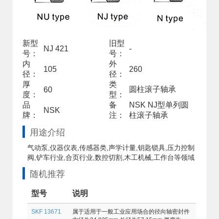
新型
旧型
NJ 421
-
号：
号：
内
外
105
260
径：
径：
厚
类
圆柱滚子轴承
60
度：
型：
品
备
NSK NJ型单列圆
NSK
牌：
注：
柱滚子轴承
用途介绍
气动泵,仪器仪表,传感器类,声学计量,钥匙锁具,压力控制
阀,铲车行业,合页行业,数控切割,木工机械,工作台等领域
随机推荐
型号
说明
SKF 13671
属于适用于一般工业应用场合的径向轴密封件