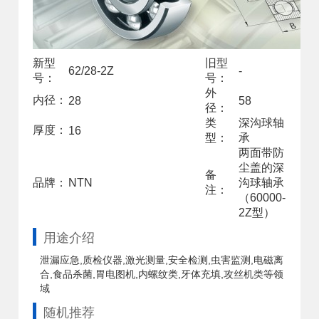
新型
旧型
62/28-2Z
-
号：
号：
外
内径：
28
58
径：
类
深沟球轴
厚度：
16
型：
承
两面带防
尘盖的深
备
品牌：
NTN
沟球轴承
注：
（60000-
2Z型）
用途介绍
泄漏应急,质检仪器,激光测量,安全检测,虫害监测,电磁离
合,食品杀菌,胃电图机,内螺纹类,牙体充填,攻丝机类等领
域
随机推荐