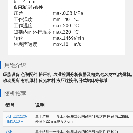
b
12
mm
应用和运行条件
压差
max.
0.03
MPa
工作温度
min.
-40
°C
工作温度
max.
200
°C
短期内的运行温度
max.
220
°C
转速
max.
1469
r/min
轴表面速度
max.
10
m/s
用途介绍
吸脂设备,色谱配件,挤压机 ,农业检测分析仪器及相关,包装材料,内燃机,
移动厕所,有机原料,反光材料,液压连接件,卧式锯床等领域
随机推荐
型号
说明
SKF 12x22x6
属于适用于一般工业应用场合的径向轴密封件 内径为12mm,
HMSA10 V
外径为22mm,厚度为6mm
SKF
属于适用于一般工业应用场合的径向轴密封件 内径为