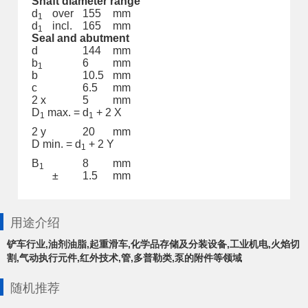
Shaft diameter range
d
over
155
mm
1
d
incl.
165
mm
1
Seal and abutment
d
144
mm
b
6
mm
1
b
10.5
mm
c
6.5
mm
2 x
5
mm
D
max. = d
+ 2 X
1
1
2 y
20
mm
D min. = d
+ 2 Y
1
B
8
mm
1
±
1.5
mm
用途介绍
铲车行业,油剂油脂,起重滑车,化学品存储及分装设备,工业机电,火焰切
割,气动执行元件,红外技术,管,多普勒类,泵的附件等领域
随机推荐