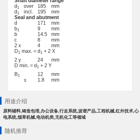
Shaft diameter range
d
over
185
mm
1
d
incl.
195
mm
1
Seal and abutment
d
171
mm
b
9
mm
1
b
14.5
mm
c
8
mm
2 x
4
mm
D
max. = d
+ 2 X
1
1
2 y
24
mm
D min. = d
+ 2 Y
1
B
12
mm
1
±
1.8
mm
用途介绍
原料辅料,铸造包埋,办公设备,行走系统,波谱产品,工程机械,红外技术,心
电系统,烟草机械,电动机类,无机化工等领域
随机推荐