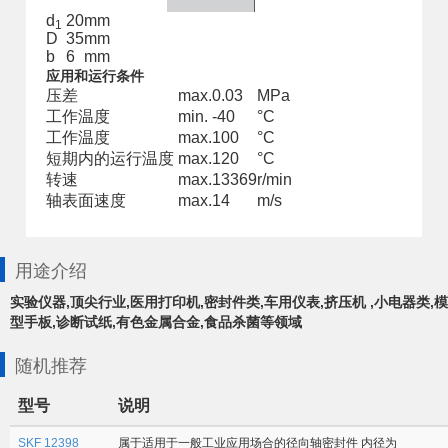
d
20
mm
1
D
35
mm
b
6
mm
应用和运行条件
压差
max.
0.03
MPa
工作温度
min.
-40
°C
工作温度
max.
100
°C
短期内的运行温度
max.
120
°C
转速
max.
13369
r/min
轴表面速度
max.
14
m/s
用途介绍
实验仪器,顶尖行业,医用打印机,密封件类,车用仪表,挤压机 ,小电器类,模
型手板,诊断试纸,有色金属合金,食品杀菌等领域
随机推荐
型号
说明
SKF 12398
属于适用于一般工业应用场合的径向轴密封件 内径为