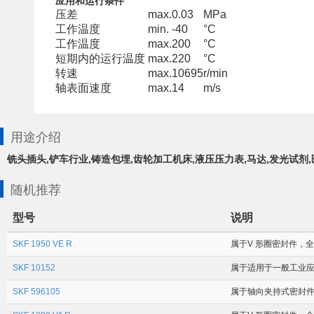
应用和运行条件
压差
max.
0.03
MPa
工作温度
min.
-40
°C
工作温度
max.
200
°C
短期内的运行温度
max.
220
°C
转速
max.
10695
r/min
轴表面速度
max.
14
m/s
用途介绍
铣头插头,铲车行业,铸造包埋,齿轮加工机床,液压压力表,马达,发光试剂
随机推荐
型号
说明
SKF 1950 VE R
属于V 形圈密封件，全球
SKF 10152
属于适用于一般工业应用场
SKF 596105
属于轴向夹持式密封件 内