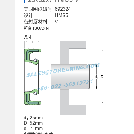
美国图纸编号
692324
设计
HMS5
密封唇材料
V
符合 ISO/DIN
尺寸
d
25
mm
1
D
52
mm
b
7
mm