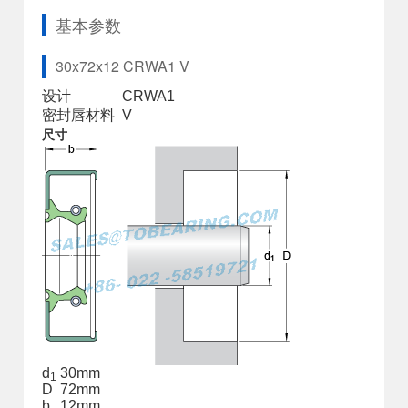
基本参数
30x72x12 CRWA1 V
设计
CRWA1
密封唇材料
V
尺寸
d
30
mm
1
D
72
mm
b
12
mm