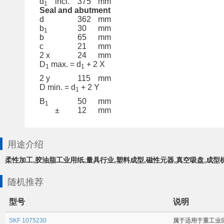
d
incl.
375
mm
1
Seal and abutment
d
362
mm
b
30
mm
1
b
65
mm
c
21
mm
2 x
24
mm
D
max. = d
+ 2 X
1
1
2 y
115
mm
D min. = d
+ 2 Y
1
B
50
mm
1
±
12
mm
用途介绍
柔性加工,胶油脂工业用纸,量具行业,塑料成型,磁性元器,真空吸盘,成型
随机推荐
型号
说明
SKF 1075230
属于适用于重工业应用