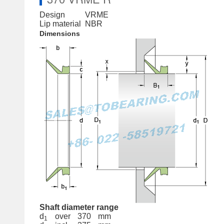
Design
VRME
Lip material
NBR
Dimensions
Shaft diameter range
d
over
370
mm
1