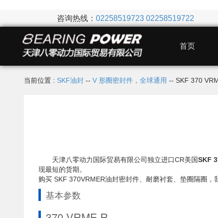
咨询热线：
02258519723
02258519722
首页
当前位置 :
SKF油封
--
V 形圈密封件，全球通用
-- SKF 370 
天津八零动力国际贸易有限公司独立进口CR美国
SKF 
现最短的货期。
购买 SKF 370VRMER油封密封件、耐磨衬套、垫圈
基本参数
370 VRME R