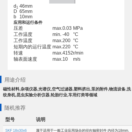
d
46
mm
1
D
65
mm
b
10
mm
应用和运行条件
压差
max.
0.03
MPa
工作温度
min.
-40
°C
工作温度
max.
200
°C
短期内的运行温度
max.
220
°C
转速
max.
4152
r/min
轴表面速度
max.
10
m/s
用途介绍
磁性材料,杂项仪器,光谱仪,空气过滤器,塑料挤出,泵的附件,物流设备,洗
纹身机,昆虫实验分析仪器,轮胎行业,车用灯类等领域
随机推荐
型号
说明
SKF 18x30x6
属于适用于一般工业应用场合的径向轴密封件 内径为18mm,