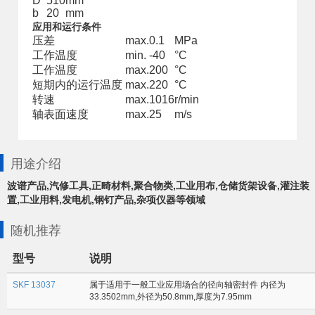
D
510
mm
b
20
mm
应用和运行条件
压差
max.
0.1
MPa
工作温度
min.
-40
°C
工作温度
max.
200
°C
短期内的运行温度
max.
220
°C
转速
max.
1016
r/min
轴表面速度
max.
25
m/s
用途介绍
波谱产品,汽修工具,正畸材料,聚合物类,工业用布,仓储货架设备,灌注装
置,工业用料,发电机,钢钉产品,杂项仪器等领域
随机推荐
型号
说明
SKF 13037
属于适用于一般工业应用场合的径向轴密封件 内径为
33.3502mm,外径为50.8mm,厚度为7.95mm