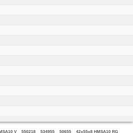
MSA10 V
550218
534955
50655
42x55x8 HMSA10 RG