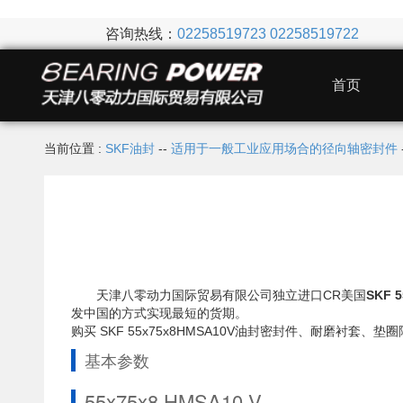
咨询热线：
02258519723
02258519722
首页
当前位置 :
SKF油封
--
适用于一般工业应用场合的径向轴密封件
天津八零动力国际贸易有限公司独立进口CR美国
SKF 
发中国的方式实现最短的货期。
购买 SKF 55x75x8HMSA10V油封密封件、耐磨
基本参数
55x75x8 HMSA10 V