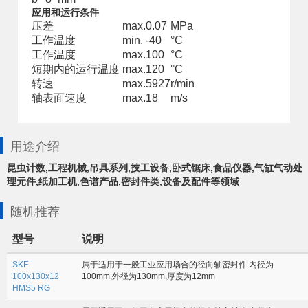
应用和运行条件
压差
max.
0.07
MPa
工作温度
min.
-40
°C
工作温度
max.
100
°C
短期内的运行温度
max.
120
°C
转速
max.
5927
r/min
轴表面速度
max.
18
m/s
用途介绍
昆虫计数,工程机械,吊具系列,技工设备,卧式锯床,食品仪器,气缸气动处
理元件,纸加工机,色谱产品,密封件类,设备及配件等领域
随机推荐
型号
说明
SKF
属于适用于一般工业应用场合的径向轴密封件 内径为
100x130x12
100mm,外径为130mm,厚度为12mm
HMS5 RG