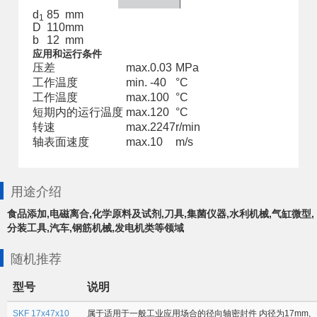
d
85
mm
1
D
110
mm
b
12
mm
应用和运行条件
压差
max.
0.03
MPa
工作温度
min.
-40
°C
工作温度
max.
100
°C
短期内的运行温度
max.
120
°C
转速
max.
2247
r/min
轴表面速度
max.
10
m/s
用途介绍
食品添加,电磁离合,化学原料及试剂,刀具,集菌仪器,水利机械,气缸微型,
分装工具,汽车,钢筋机械,发电机类等领域
随机推荐
型号
说明
SKF 17x47x10
属于适用于一般工业应用场合的径向轴密封件 内径为17mm,