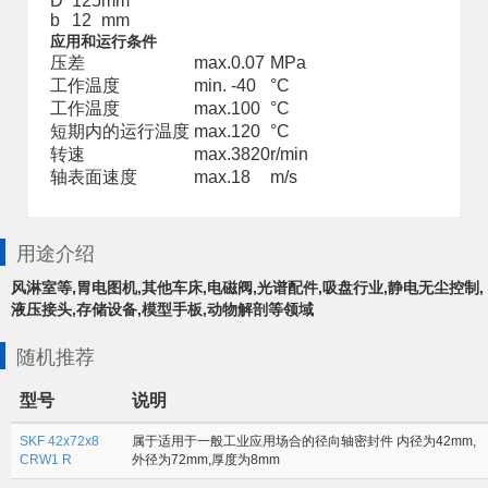
D
125
mm
b
12
mm
应用和运行条件
压差
max.
0.07
MPa
工作温度
min.
-40
°C
工作温度
max.
100
°C
短期内的运行温度
max.
120
°C
转速
max.
3820
r/min
轴表面速度
max.
18
m/s
用途介绍
风淋室等,胃电图机,其他车床,电磁阀,光谱配件,吸盘行业,静电无尘控制,
液压接头,存储设备,模型手板,动物解剖等领域
随机推荐
型号
说明
SKF 42x72x8
属于适用于一般工业应用场合的径向轴密封件 内径为42mm,
CRW1 R
外径为72mm,厚度为8mm