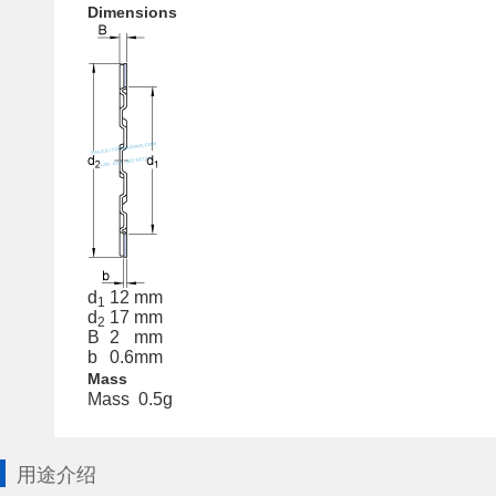
Dimensions
d
12
mm
1
d
17
mm
2
B
2
mm
b
0.6
mm
Mass
Mass
0.5
g
用途介绍