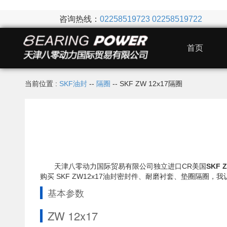
咨询热线：
02258519723
02258519722
首页
当前位置 :
SKF油封
--
隔圈
-- SKF ZW 12x17隔圈
天津八零动力国际贸易有限公司独立进口CR美国
SKF 
购买 SKF ZW12x17油封密封件、耐磨衬套、垫圈隔
基本参数
ZW 12x17