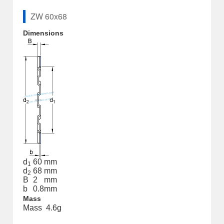
ZW 60x68
Dimensions
d
60
mm
1
d
68
mm
2
B
2
mm
b
0.8
mm
Mass
Mass
4.6
g