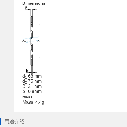
Dimensions
d
68
mm
1
d
75
mm
2
B
2
mm
b
0.8
mm
Mass
Mass
4.4
g
用途介绍