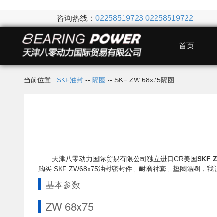
咨询热线：
02258519723
02258519722
首页
当前位置 :
SKF油封
--
隔圈
-- SKF ZW 68x75隔圈
天津八零动力国际贸易有限公司独立进口CR美国
SKF 
购买 SKF ZW68x75油封密封件、耐磨衬套、垫圈隔
基本参数
ZW 68x75