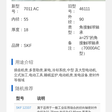
新型
旧型
7011 AC
46111
号：
号：
外
内径：
55
90
径：
类
角接触球轴
厚度：
18
型：
承
a=25°的角
备
接触球轴承
品牌：
SKF
注：
（70000AC
型）
用途介绍
插齿机类,多普勒类,家电,冷却系统,中型 及大型电动机,
立式加工,电动工具,睡眠监护,电动机类,发电设备,密封件
等领域
随机推荐
型号
说明
SKF 12337
属于适用于一般工业应用场合的径向轴密封件