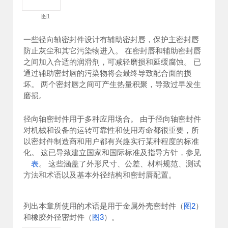
图1
一些径向轴密封件设计有辅助密封唇，保护主密封唇
防止灰尘和其它污染物进入。 在密封唇和辅助密封唇
之间加入合适的润滑剂，可减轻磨损和延缓腐蚀。 已
通过辅助密封唇的污染物将会最终导致配合面的损
坏。 两个密封唇之间可产生热量积聚，导致过早发生
磨损。
径向轴密封件用于多种应用场合。 由于径向轴密封件
对机械和设备的运转可靠性和使用寿命都很重要，所
以密封件制造商和用户都有兴趣实行某种程度的标准
化。 这已导致建立国家和国际标准及指导方针，参见
表
。 这些涵盖了外形尺寸、公差、材料规范、测试
方法和术语以及基本外径结构和密封唇配置。
列出本章所使用的术语是用于金属外壳密封件（
图2
）
和橡胶外径密封件（
图3
）。