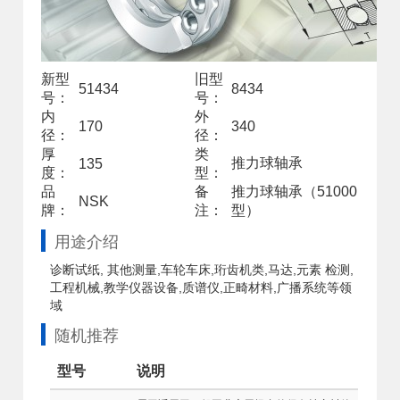
新型
旧型
51434
8434
号：
号：
内
外
170
340
径：
径：
厚
类
推力球轴承
135
度：
型：
品
备
推力球轴承（51000
NSK
牌：
注：
型）
用途介绍
诊断试纸, 其他测量,车轮车床,珩齿机类,马达,元素 检测,
工程机械,教学仪器设备,质谱仪,正畸材料,广播系统等领
域
随机推荐
型号
说明