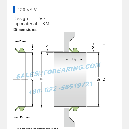
120 VS V
Design
VS
Lip material
FKM
Dimensions