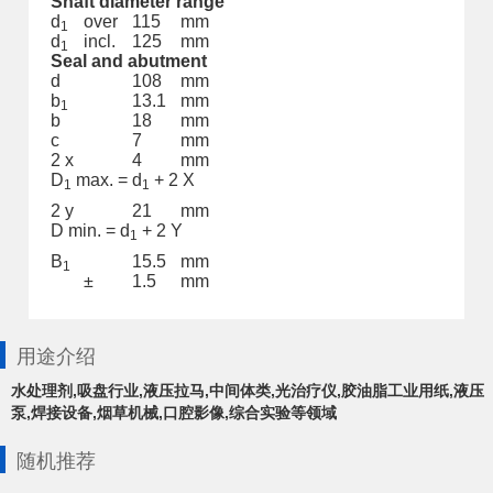
Shaft diameter range
d
over
115
mm
1
d
incl.
125
mm
1
Seal and abutment
d
108
mm
b
13.1
mm
1
b
18
mm
c
7
mm
2 x
4
mm
D
max. = d
+ 2 X
1
1
2 y
21
mm
D min. = d
+ 2 Y
1
B
15.5
mm
1
±
1.5
mm
用途介绍
水处理剂,吸盘行业,液压拉马,中间体类,光治疗仪,胶油脂工业用纸,液压
泵,焊接设备,烟草机械,口腔影像,综合实验等领域
随机推荐