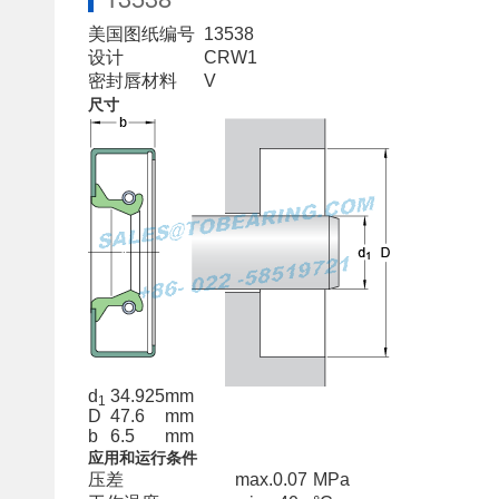
美国图纸编号
13538
设计
CRW1
密封唇材料
V
尺寸
d
34.925
mm
1
D
47.6
mm
b
6.5
mm
应用和运行条件
压差
max.
0.07
MPa