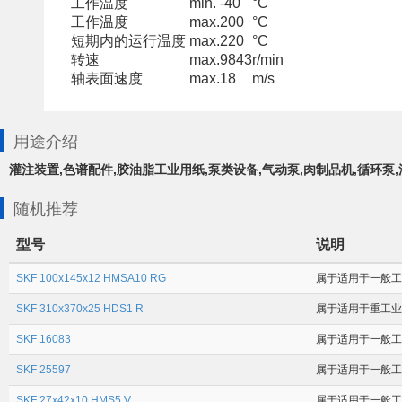
工作温度
min.
-40
°C
工作温度
max.
200
°C
短期内的运行温度
max.
220
°C
转速
max.
9843
r/min
轴表面速度
max.
18
m/s
用途介绍
灌注装置,色谱配件,胶油脂工业用纸,泵类设备,气动泵,肉制品机,循环泵
随机推荐
型号
说明
SKF 100x145x12 HMSA10 RG
属于适用于一般工业
SKF 310x370x25 HDS1 R
属于适用于重工业应
SKF 16083
属于适用于一般工业
SKF 25597
属于适用于一般工业应
SKF 27x42x10 HMS5 V
属于适用于一般工业