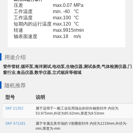
压差
max.
0.07
MPa
工作温度
min.
-40
°C
工作温度
max.
100
°C
短期内的运行温度
max.
120
°C
转速
max.
9915
r/min
轴表面速度
max.
18
m/s
用途介绍
管件管材,循环泵,海洋测试,电动泵,生物仪器,测试条类,气体检测仪器,门
窗行业,食品仪器,数学仪器,立式锯床等领域
随机推荐
型号
说明
SKF 21352
属于适用于一般工业应用场合的径向轴密封件 内径为
53.975mm,外径为85.62mm,厚度为9.53mm
SKF 471281
属于专属北美市场的 V形圈密封件 内径为1218mm,外径为-
mm,厚度为-mm