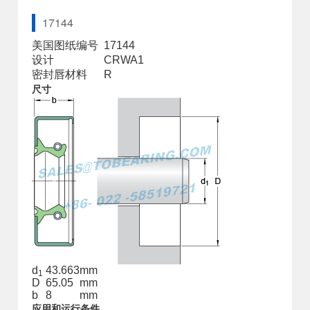
17144
美国图纸编号
17144
设计
CRWA1
密封唇材料
R
尺寸
d
43.663
mm
1
D
65.05
mm
b
8
mm
应用和运行条件