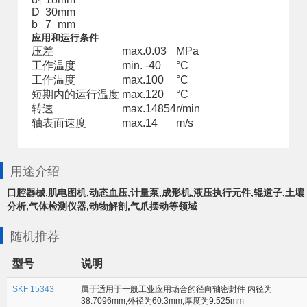
1
D
30
mm
b
7
mm
应用和运行条件
压差
max.
0.03
MPa
工作温度
min.
-40
°C
工作温度
max.
100
°C
短期内的运行温度
max.
120
°C
转速
max.
14854
r/min
轴表面速度
max.
14
m/s
用途介绍
口腔器械,肌电图机,动态血压,计量泵,成形机,液压执行元件,辊道子,土壤
分析,气体检测仪器,动物解剖,气爪摆动等领域
随机推荐
型号
说明
SKF 15343
属于适用于一般工业应用场合的径向轴密封件 内径为
38.7096mm,外径为60.3mm,厚度为9.525mm