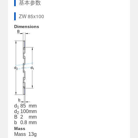
基本参数
ZW 85x100
Dimensions
d
85
mm
1
d
100
mm
2
B
2
mm
b
0.8
mm
Mass
Mass
13
g