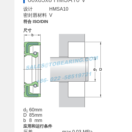
设计
HMSA10
密封唇材料
V
符合 ISO/DIN
尺寸
d
60
mm
1
D
85
mm
b
8
mm
应用和运行条件
压差
max.
0.03
MPa