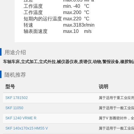
工作温度
min.
-40
°C
工作温度
max.
200
°C
短期内的运行温度
max.
220
°C
转速
max.
3183
r/min
轴表面速度
max.
10
m/s
用途介绍
车轴车床,立式加工,立式外拉,械仪器仪表,质谱仪,动物,警报设备,橡胶
随机推荐
型号
说明
SKF 1781502
属于适用于重工业应用场合
SKF 11050
属于适用于一般工业应用场
SKF 1240 VRME R
属于V 形圈密封件，全球
SKF 140x170x15 HMS5 V
属于适用于一般工业应用