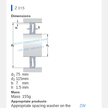
Z 015
Dimensions
d
75
mm
1
d
115
mm
2
b
7
mm
h
1.5
mm
Mass
Mass
155
g
Appropriate products
Appropriate spacing washer on the
ZW