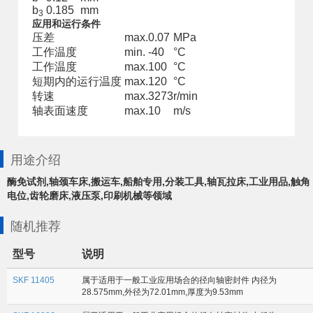
b
0.185
mm
3
应用和运行条件
压差
max.
0.07
MPa
工作温度
min.
-40
°C
工作温度
max.
100
°C
短期内的运行温度
max.
120
°C
转速
max.
3273
r/min
轴表面速度
max.
10
m/s
用途介绍
酶免试剂,轴颈车床,搬运车,船舶专用,分装工具,轴瓦拉床,工业用品,触角
电位,齿轮磨床,液压泵,印刷机械等领域
随机推荐
型号
说明
SKF 11405
属于适用于一般工业应用场合的径向轴密封件 内径为
28.575mm,外径为72.01mm,厚度为9.53mm