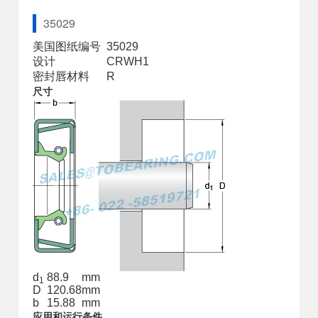
35029
美国图纸编号
35029
设计
CRWH1
密封唇材料
R
尺寸
d
88.9
mm
1
D
120.68
mm
b
15.88
mm
应用和运行条件