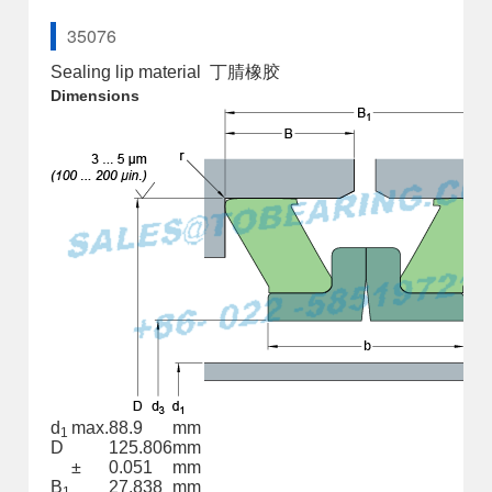
35076
Sealing lip material
丁腈橡胶
Dimensions
d
max.
88.9
mm
1
D
125.806
mm
±
0.051
mm
B
27.838
mm