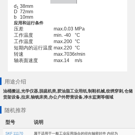
d
38
mm
1
D
72
mm
b
10
mm
应用和运行条件
压差
max.
0.03
MPa
工作温度
min.
-40
°C
工作温度
max.
200
°C
短期内的运行温度
max.
220
°C
转速
max.
7036
r/min
轴表面速度
max.
14
m/s
用途介绍
油桶搬运,光学仪器,脱硫机类,胶油脂工业用纸,制鞋机械,纹绣穿刺,仓储
货架设备,拉床,轴铣床类,办公户外野营设备,净水监测等领域
随机推荐
型号
说明
SKF 11170
属于适用于一般工业应用场合的径向轴密封件 内径为