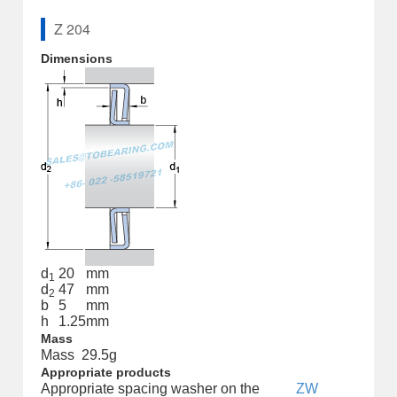
Z 204
Dimensions
d
20
mm
1
d
47
mm
2
b
5
mm
h
1.25
mm
Mass
Mass
29.5
g
Appropriate products
Appropriate spacing washer on the
ZW