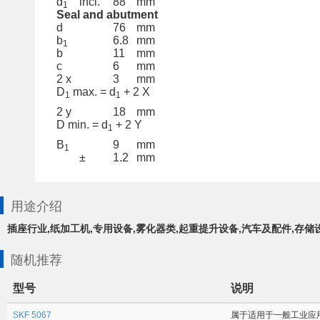
d
incl.
88
mm
1
Seal and abutment
d
76
mm
b
6.8
mm
1
b
11
mm
c
6
mm
2 x
3
mm
D
max. = d
+ 2 X
1
1
2 y
18
mm
D min. = d
+ 2 Y
1
B
9
mm
1
±
1.2
mm
用途介绍
插座行业,纸加工机,专用设备,雾化器类,起重提升设备,汽车及配件,存储
随机推荐
型号
说明
SKF 5067
属于适用于一般工业应用场