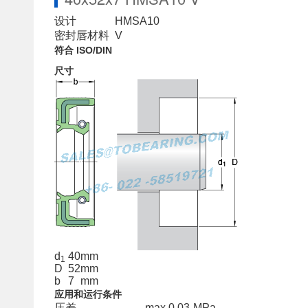
设计
HMSA10
密封唇材料
V
符合 ISO/DIN
尺寸
d
40
mm
1
D
52
mm
b
7
mm
应用和运行条件
压差
max.
0.03
MPa