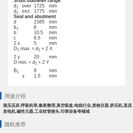
Shaft diameter range
d
over
1725
mm
1
d
incl.
1775
mm
1
Seal and abutment
d
1585
mm
b
6
mm
1
b
10.5
mm
c
6.5
mm
2 x
5
mm
D
max. = d
+ 2 X
1
1
2 y
20
mm
D min. = d
+ 2 Y
1
B
8
mm
1
±
1.5
mm
用途介绍
液压压床,呼吸机等,集装整理,真空吸盘,电线行业,质检仪器,挤压机,直流
发电机,磁性元器,工业软管接头,印章设备等领域
随机推荐