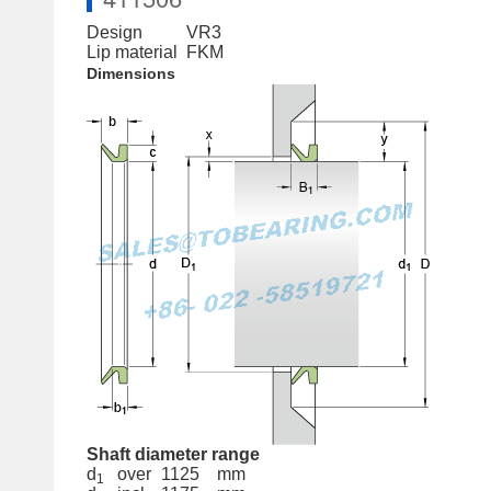
Design
VR3
Lip material
FKM
Dimensions
Shaft diameter range
d
over
1125
mm
1