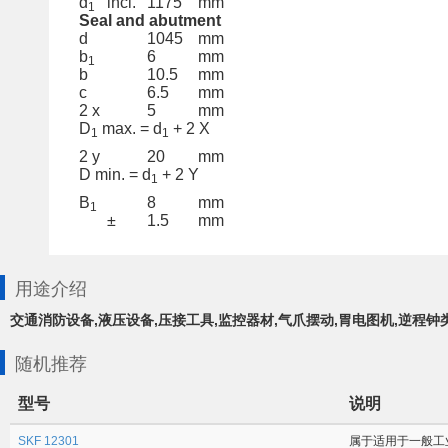
d
incl.
1175
mm
1
Seal and abutment
d
1045
mm
b
6
mm
1
b
10.5
mm
c
6.5
mm
2 x
5
mm
D
max. = d
+ 2 X
1
1
2 y
20
mm
D min. = d
+ 2 Y
1
B
8
mm
1
±
1.5
mm
用途介绍
交通消防设备,液压设备,压接工具,监控器材,气爪摆动,胃电图机,逆程钟
随机推荐
型号
说明
SKF 12301
属于适用于一般工业应