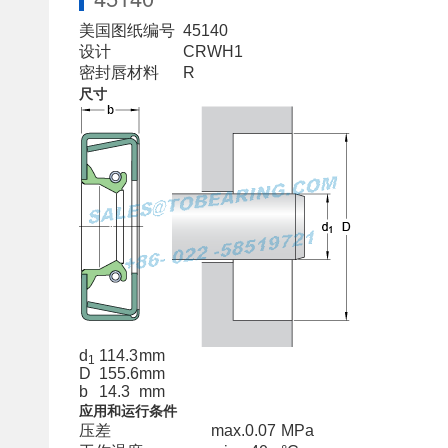
美国图纸编号
45140
设计
CRWH1
密封唇材料
R
尺寸
d
114.3
mm
1
D
155.6
mm
b
14.3
mm
应用和运行条件
压差
max.
0.07
MPa