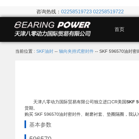
咨询热线：
02258519723
02258519722
首页
当前位置 :
SKF油封
--
轴向夹持式密封件
-- SKF 596570油封
天津八零动力国际贸易有限公司独立进口CR美国
SKF 
货期。
购买 SKF 596570油封密封件、耐磨衬套、垫圈隔圈
基本参数
596570