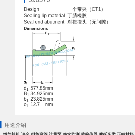
Design
一个带夹（CT1）
Sealing lip material
丁腈橡胶
Seal end abutment
对接接头（无间隙）
Dimensions
d
577.85
mm
1
B
34.925
mm
1
b
23.825
mm
1
c
12.7
mm
1
用途介绍
燃气轮机,冶金,倒角弯管,计量泵,净水监测,质检仪器,摩托车类,正畸材料