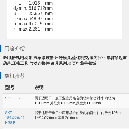
±
1.016
mm
d
min.
616.712
mm
3
B
25.857
mm
D
max.
648.97
mm
1
b
max.
47.015
mm
r
max.
2.261
mm
用途介绍
医用服饰,电动泵,汽车减震器,压铸模具,硫化机类,顶尖行业,单臂吊起重
葫芦,压接工具,气动连接件,吊具系列,合页行业等领域
随机推荐
型号
说明
SKF 39975
属于适用于一般工业应用场合的径向轴密封件 内径为
101.6mm,外径为130.2mm,厚度为11.13mm
SKF
属于适用于重工业应用场合的径向轴密封件 内径为186mm,
186x226x16
外径为226mm,厚度为16mm
HS8 R