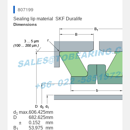
807199
Sealing lip material
SKF Duralife
Dimensions
d
max.
606.425
mm
1
D
682.625
mm
±
0.152
mm
B
53.975
mm
1