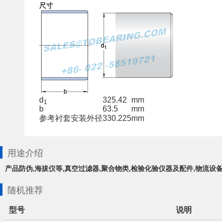
尺寸
d
325.42
mm
1
b
63.5
mm
参考衬套安装外径
330.225
mm
用途介绍
产品防伪,海拔仪等,真空过滤器,聚合物类,检验化验仪器及配件,物流设
随机推荐
型号
说明