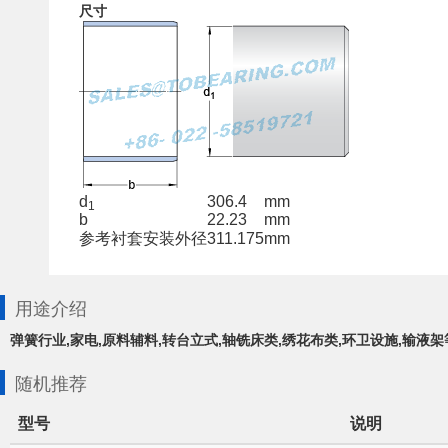
尺寸
d
306.4
mm
1
b
22.23
mm
参考衬套安装外径
311.175
mm
用途介绍
弹簧行业,家电,原料辅料,转台立式,轴铣床类,绣花布类,环卫设施,输液
随机推荐
型号
说明