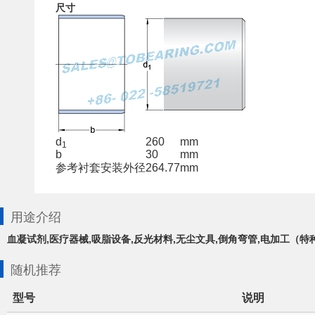
尺寸
d
260
mm
1
b
30
mm
参考衬套安装外径
264.77
mm
用途介绍
血凝试剂,医疗器械,吸脂设备,反光材料,无尘文具,倒角弯管,电加工（特
随机推荐
型号
说明