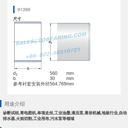
91399
尺寸
d
560
mm
1
b
30
mm
参考衬套安装外径
564.769
mm
用途介绍
诊断试纸,胃电图机,单项走丝,工业油墨,液压泵,凿岩机械,地板行业,自动
排水器,火焰切割,工业用布,污水泵等领域