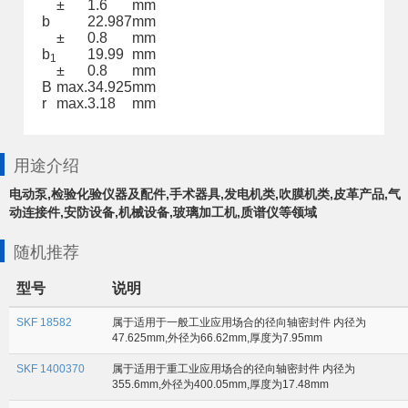
±
1.6
mm
b
22.987
mm
±
0.8
mm
b
19.99
mm
1
±
0.8
mm
B
max.
34.925
mm
r
max.
3.18
mm
用途介绍
电动泵,检验化验仪器及配件,手术器具,发电机类,吹膜机类,皮革产品,气
动连接件,安防设备,机械设备,玻璃加工机,质谱仪等领域
随机推荐
型号
说明
SKF 18582
属于适用于一般工业应用场合的径向轴密封件 内径为
47.625mm,外径为66.62mm,厚度为7.95mm
SKF 1400370
属于适用于重工业应用场合的径向轴密封件 内径为
355.6mm,外径为400.05mm,厚度为17.48mm