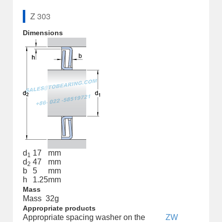
Z 303
Dimensions
d
17
mm
1
d
47
mm
2
b
5
mm
h
1.25
mm
Mass
Mass
32
g
Appropriate products
Appropriate spacing washer on the
ZW