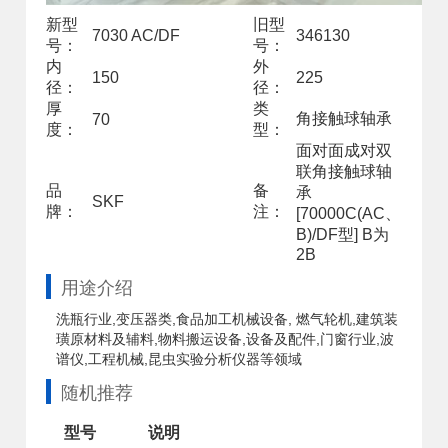
新型
旧型
7030 AC/DF
346130
号：
号：
内
外
150
225
径：
径：
厚
类
角接触球轴承
70
度：
型：
面对面成对双
联角接触球轴
品
备
承
SKF
牌：
注：
[70000C(AC、
B)/DF型] B为
2B
用途介绍
洗瓶行业,变压器类,食品加工机械设备, 燃气轮机,建筑装
璜原材料及辅料,物料搬运设备,设备及配件,门窗行业,波
谱仪,工程机械,昆虫实验分析仪器等领域
随机推荐
型号
说明